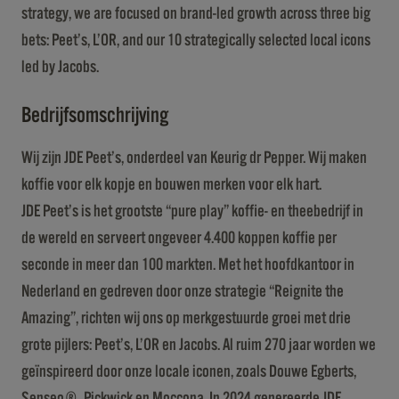
strategy, we are focused on brand-led growth across three big
bets: Peet’s, L’OR, and our 10 strategically selected local icons
led by Jacobs.
Bedrijfsomschrijving
Wij zijn JDE Peet’s, onderdeel van Keurig dr Pepper. Wij maken
koffie voor elk kopje en bouwen merken voor elk hart.
JDE Peet’s is het grootste “pure play” koffie- en theebedrijf in
de wereld en serveert ongeveer 4.400 koppen koffie per
seconde in meer dan 100 markten. Met het hoofdkantoor in
Nederland en gedreven door onze strategie “Reignite the
Amazing”, richten wij ons op merkgestuurde groei met drie
grote pijlers: Peet’s, L’OR en Jacobs. Al ruim 270 jaar worden we
geïnspireerd door onze locale iconen, zoals Douwe Egberts,
Senseo®, Pickwick en Moccona. In 2024 genereerde JDE