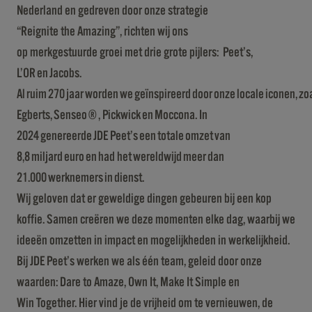
Nederland en gedreven door onze strategie
“Reignite the Amazing”, richten wij ons
op merkgestuurde groei met drie grote pijlers: Peet’s,
L’OR en Jacobs.
Al ruim 270 jaar worden we geïnspireerd door onze locale iconen, z
Egberts, Senseo®, Pickwick en Moccona. In
2024 genereerde JDE Peet’s een totale omzet van
8,8 miljard euro en had het wereldwijd meer dan
21.000 werknemers in dienst.
Wij geloven dat er geweldige dingen gebeuren bij een kop
koffie. Samen creëren we deze momenten elke dag, waarbij we
ideeën omzetten in impact en mogelijkheden in werkelijkheid.
Bij JDE Peet’s werken we als één team, geleid door onze
waarden: Dare to Amaze, Own It, Make It Simple en
Win Together. Hier vind je de vrijheid om te vernieuwen, de