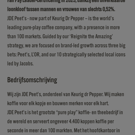
Fair Pay Leader-certificering in 2025, dankzij een onverklaarde
loonkloof tussen mannen en vrouwen van slechts 0,52%.
JDE Peet’s - now part of Keurig Dr Pepper – is the world’s
leading pure-play coffee company, with a presence in more
than 100 markets. Guided by our ‘Reignite the Amazing’
strategy, we are focused on brand-led growth across three big
bets: Peet’s, L’OR, and our 10 strategically selected local icons
led by Jacobs.
Bedrijfsomschrijving
Wij zijn JDE Peet’s, onderdeel van Keurig dr Pepper. Wij maken
koffie voor elk kopje en bouwen merken voor elk hart.
JDE Peet’s is het grootste “pure play” koffie- en theebedrijf in
de wereld en serveert ongeveer 4.400 koppen koffie per
seconde in meer dan 100 markten. Met het hoofdkantoor in