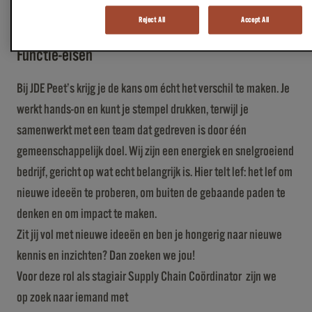
professionals die er zijn!
Reject All
Accept All
Functie-eisen
Bij JDE Peet’s krijg je de kans om écht het verschil te maken. Je
werkt hands-on en kunt je stempel drukken, terwijl je
samenwerkt met een team dat gedreven is door één
gemeenschappelijk doel. Wij zijn een energiek en snelgroeiend
bedrijf, gericht op wat echt belangrijk is. Hier telt lef: het lef om
nieuwe ideeën te proberen, om buiten de gebaande paden te
denken en om impact te maken.
Zit jij vol met nieuwe ideeën en ben je hongerig naar nieuwe
kennis en inzichten? Dan zoeken we jou!
Voor deze rol als stagiair Supply Chain Coördinator zijn we
op zoek naar iemand met