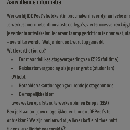
Aanvullende informatie
Werken bij JDE Peet’s betekent impact maken in een dynamische en
Je werkt samen met enthousiaste collega’s, viert successen en krijg
je verder te ontwikkelen. Iedereen is erop gericht om te doen wat juis
– overal ter wereld. Wat je hier doet, wordt opgemerkt.
Wat levert het jou op?
Een maandelijkse stagevergoeding van €525 (fulltime)
Reiskostenvergoeding als je geen gratis (studenten)
OV hebt
Betaalde vakantiedagen gedurende je stageperiode
De mogelijkheid om
twee weken op afstand te werken binnen Europa (EEA)
Ben je klaar om jouw mogelijkheden binnen JDE Peet's te
ontdekken? We zijn benieuwd of je liever koffie of thee hebt
tijdens je sollicitatiegesprek! 😉