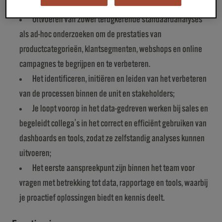
en meer;
Uitvoeren van zowel terugkerende standaardanalyses
als ad-hoc onderzoeken om de prestaties van
productcategorieën, klantsegmenten, webshops en online
campagnes te begrijpen en te verbeteren.
Het identificeren, initiëren en leiden van het verbeteren
van de processen binnen de unit en stakeholders;
Je loopt voorop in het data-gedreven werken bij sales en
begeleidt collega's in het correct en efficiënt gebruiken van
dashboards en tools, zodat ze zelfstandig analyses kunnen
uitvoeren;
Het eerste aanspreekpunt zijn binnen het team voor
vragen met betrekking tot data, rapportage en tools, waarbij
je proactief oplossingen biedt en kennis deelt.